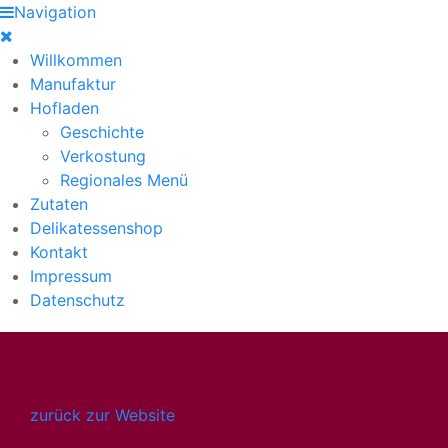
Navigation
Willkommen
Manufaktur
Hofladen
Geschichte
Verkostung
Regionales Menü
Zutaten
Delikatessenshop
Kontakt
Impressum
Datenschutz
zurück zur Website