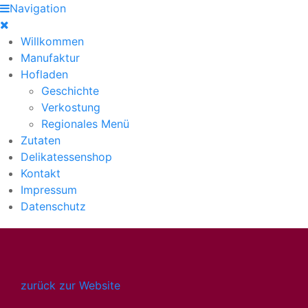
Navigation
Willkommen
Manufaktur
Hofladen
Geschichte
Verkostung
Regionales Menü
Zutaten
Delikatessenshop
Kontakt
Impressum
Datenschutz
zurück zur Website