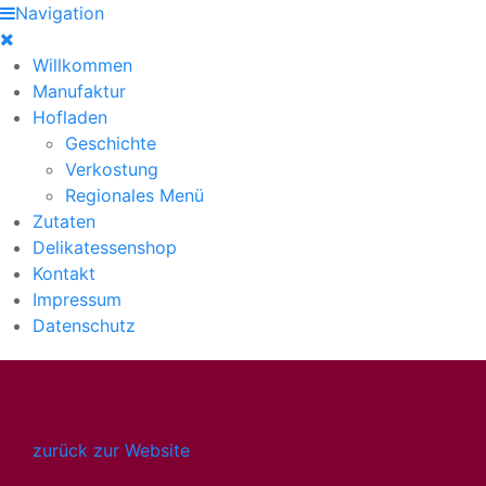
Navigation
Willkommen
Manufaktur
Hofladen
Geschichte
Verkostung
Regionales Menü
Zutaten
Delikatessenshop
Kontakt
Impressum
Datenschutz
zurück zur Website