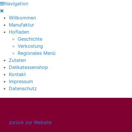
Navigation
Willkommen
Manufaktur
Hofladen
Geschichte
Verkostung
Regionales Menü
Zutaten
Delikatessenshop
Kontakt
Impressum
Datenschutz
zurück zur Website